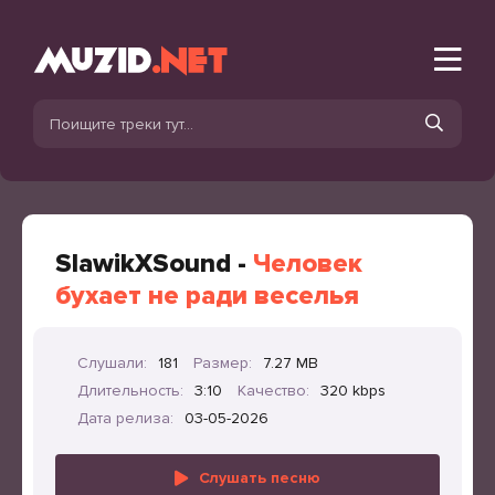
SlawikXSound -
Человек
бухает не ради веселья
Слушали:
181
Размер:
7.27 MB
Длительность:
3:10
Качество:
320 kbps
Дата релиза:
03-05-2026
Слушать песню