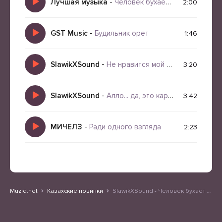
Лучшая музыка
-
Человек бухает не ради веселья
2:00
GST Music
-
Будильник орет
1:46
SlawikXSound
-
Не нравится мой характер
3:20
SlawikXSound
-
Алло... да, это карма...
3:42
МИЧЕЛЗ
-
Ради одного взгляда
2:23
Muzid.net
Казахские новинки
SlawikXSound - Человек бухает не ради веселья