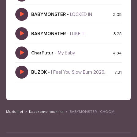
BABYMONSTER
-
LOCKED IN
3:05
BABYMONSTER
-
I LIKE IT
3:28
CharFutur
-
My Baby
4:34
BUZOK
-
I Feel You Slow Burn 2026 Remix
7:31
Muzid.net
Казахские новинки
BABYMONSTER - CHOOM