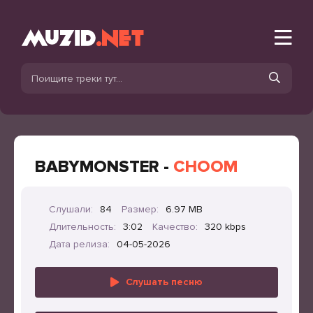
BABYMONSTER -
CHOOM
Слушали:
84
Размер:
6.97 MB
Длительность:
3:02
Качество:
320 kbps
Дата релиза:
04-05-2026
Слушать песню