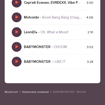
Сергей Есенин, EVREEXX, Vibe Poems
-
I m tired 
3:00
Mohombi
-
Boom Bang Bang (Oxygen Remix 2026)
4:06
LeoniDъ
-
Oh, What a Moon!
2:10
BABYMONSTER
-
CHOOM
3:02
BABYMONSTER
-
I LIKE IT
3:28
Muzid.net
Казахские новинки
BABYMONSTER - MOON