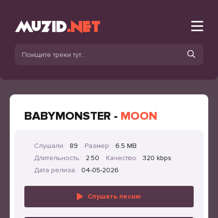
BABYMONSTER -
MOON
Слушали:
89
Размер:
6.5 MB
Длительность:
2:50
Качество:
320 kbps
Дата релиза:
04-05-2026
Слушать песню