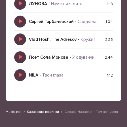
ЛУНОВА
-
Научиться жить
1:18
Сергей Горбачевский
-
Следы на песке
1:04
Vlad Hosh, The Adresov
-
Кружит
2:35
Поэт Сола Монова
-
У одуванчика белая кровь
2:44
NILA
-
Твои глаза
1:12
Muzid.net
Казахские новинки
Севара Назархан - Там нет меня