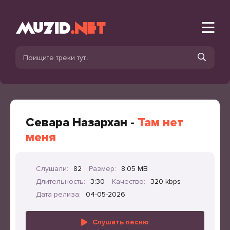
Севара Назархан -
Там нет
меня
Слушали:
82
Размер:
8.05 MB
Длительность:
3:30
Качество:
320 kbps
Дата релиза:
04-05-2026
Слушать песню