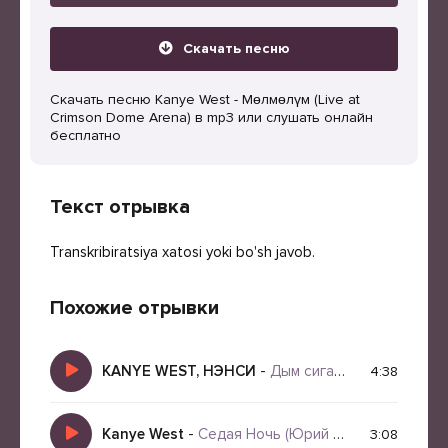
Скачать песню
Скачать песню Kanye West - Мөлмөлүм (Live at
Crimson Dome Arena) в mp3 или слушать онлайн
бесплатно
Текст отрывка
Transkribiratsiya xatosi yoki bo'sh javob.
Похожие отрывки
KANYE WEST, НЭНСИ
-
Дым сигарет с ментолом (Borissovpro)
4:38
Kanye West
-
Седая Ночь (Юрий Шатунов Cover)
3:08