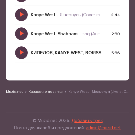
Kanye West
-
Я вернусь (Cover mix 2026)
4:44
Kanye West, Shabnam
-
Ishq (Ai cover by Cartell de Paris)
2:30
КИПЕЛОВ, KANYE WEST, BORISSOVPRO
-
Я сво
5:36
Muzid.net
Казахские новинки
Kanye West - Мөлмөлүм (Live at Crimson Dome Arena)
© Muzid.net 2026.
Добавить трек
Почта для жалоб и предложений:
admin@muzid.net