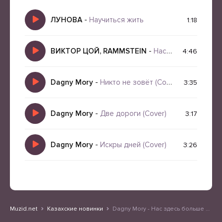
ЛУНОВА
-
Научиться жить
1:18
ВИКТОР ЦОЙ, RAMMSTEIN
-
Нас здесь больше нет
4:46
Dagny Mory
-
Никто не зовёт (Cover)
3:35
Dagny Mory
-
Две дороги (Cover)
3:17
Dagny Mory
-
Искры дней (Cover)
3:26
Muzid.net
Казахские новинки
Dagny Mory - Нас здесь больше нет (Cover)