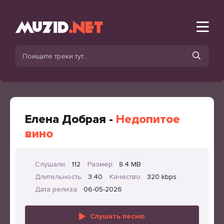
Елена Добрая -
Недопитое
вино
Слушали:
112
Размер:
8.4 MB
Длительность:
3:40
Качество:
320 kbps
Дата релиза:
06-05-2026
Слушать песню