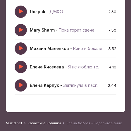
the pak
-
ДЭФО
2:30
Mary Sharm
-
Пока горит свеча
7:50
Михаил Маленков
-
Вино в бокале
3:52
Елена Киселева
-
Я не люблю тебя ты мне не нужен (Кавер)
4:10
Елена Карпук
-
Заглянула в паспорт охватила дрожь
2:44
Muzid.net
Казахские новинки
Елена Добрая - Недопитое вино