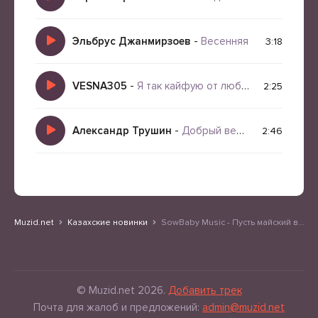
Эльбрус Джанмирзоев
-
Весенняя
3:18
VESNA305
-
Я так кайфую от любви
2:25
Александр Трушин
-
Добрый вечер всем
2:46
Muzid.net
Казахские новинки
SowBaby Music - Пусть майский вечер
© Muzid.net 2026.
Добавить трек
Почта для жалоб и предложений:
admin@muzid.net