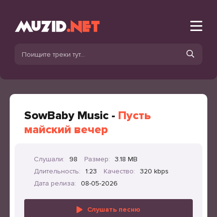
SowBaby Music -
Пусть
майский вечер
Слушали:
98
Размер:
3.18 MB
Длительность:
1:23
Качество:
320 kbps
Дата релиза:
08-05-2026
Слушать песню