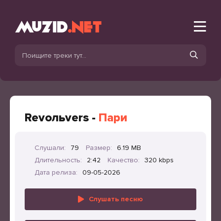
Revoльvers -
Пари
Слушали:
79
Размер:
6.19 MB
Длительность:
2:42
Качество:
320 kbps
Дата релиза:
09-05-2026
Слушать песню