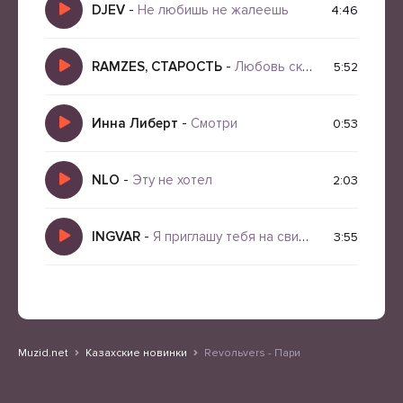
DJEV
-
Не любишь не жалеешь
4:46
RAMZES, СТАРОСТЬ
-
Любовь сквозь года
5:52
Инна Либерт
-
Смотри
0:53
NLO
-
Эту не хотел
2:03
INGVAR
-
Я приглашу тебя на свидание
3:55
Muzid.net
Казахские новинки
Revoльvers - Пари