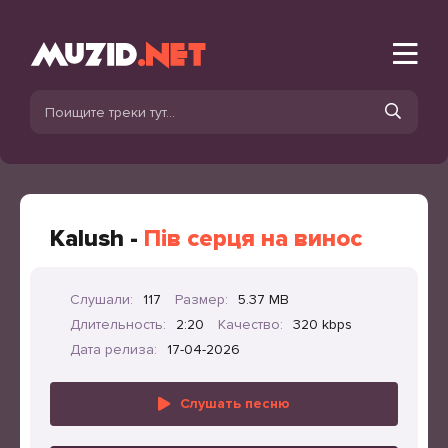
Kalush -
Пів серця на винос
Слушали:
117
Размер:
5.37 MB
Длительность:
2:20
Качество:
320 kbps
Дата релиза:
17-04-2026
Слушать песню