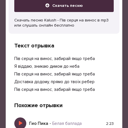
Скачать песню
Скачать песню Kalush - Пів серця на винос в mp3
или слушать онлайн бесплатно
Текст отрывка
Пів серця на винос, забирай якщо треба
Я віддаю, зникаю димом до неба
Пів серця на винос, забирай якщо треба
Доставка додому, прямо до твоїх ребер
Пів серця на винос, забирай якщо треба
Похожие отрывки
Гио Пика
-
Белая баллада
2:23