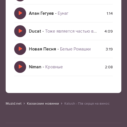
Алан Гегуев
-
Еунаг
1:14
Ducat
-
Тоже является частью вселенной
4:09
Новая Песня
-
Белые Ромашки
3:19
Niman
-
Кровные
2:08
Muzid.net
Казахские новинки
Kalush - Пів серця на винос