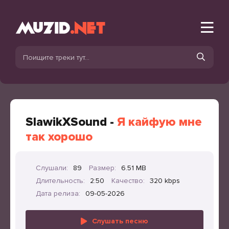
SlawikXSound -
Я кайфую мне
так хорошо
Слушали:
89
Размер:
6.51 MB
Длительность:
2:50
Качество:
320 kbps
Дата релиза:
09-05-2026
Слушать песню