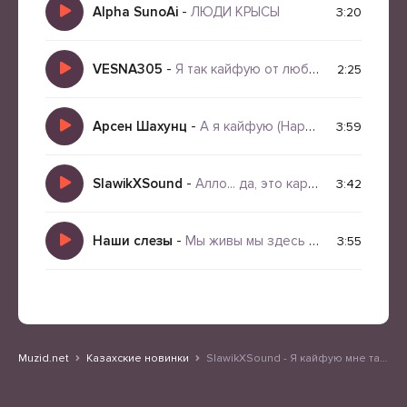
Alpha SunoAi
-
ЛЮДИ КРЫСЫ
3:20
VESNA305
-
Я так кайфую от любви
2:25
Арсен Шахунц
-
А я кайфую (Happy Gregory, Jazz Cover Remix)
3:59
SlawikXSound
-
Алло... да, это карма...
3:42
Наши слезы
-
Мы живы мы здесь (Violin Cover)
3:55
Muzid.net
Казахские новинки
SlawikXSound - Я кайфую мне так хорошо