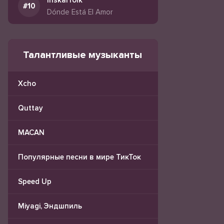
Inskarfolk
Dónde Está El Amor
Талантливые музыканты
Xcho
Quttay
MACAN
Популярные песни в мире ТикТок
Speed Up
Miyagi, Эндшпиль