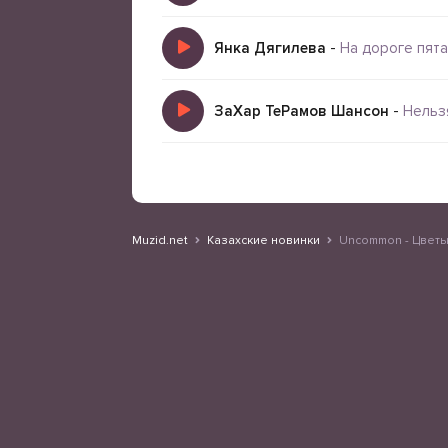
Янка Дягилева
-
На дороге пята
ЗаХар ТеРамов Шансон
-
Нельз
Muzid.net
Казахские новинки
Uncommon - Цветы