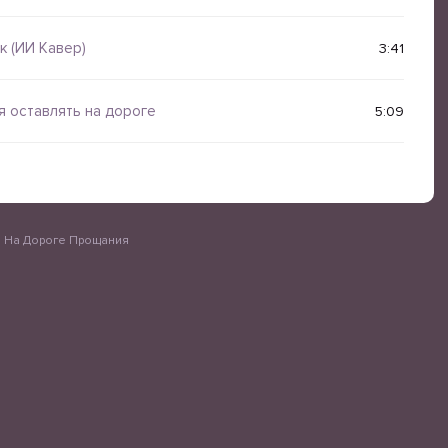
к (ИИ Кавер)
3:41
я оставлять на дороге
5:09
 На Дороге Прощания