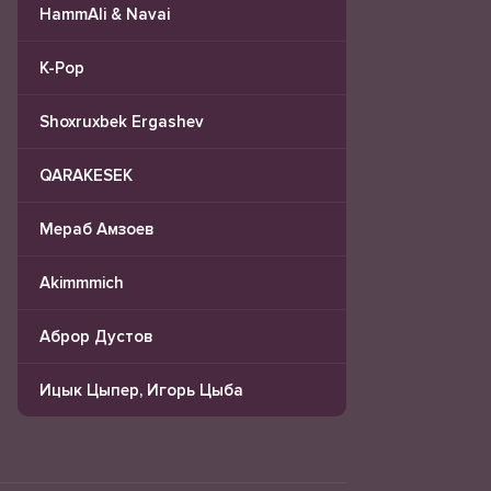
HammAli & Navai
K-Pop
Shoxruxbek Ergashev
QARAKESEK
Мераб Амзоев
Akimmmich
Аброр Дустов
Ицык Цыпер, Игорь Цыба