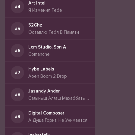
Art Intel
Я Изменил Тебе
52Ghz
Оставлю Тебя В Памяти
Lcm Studio, Son A
Comanche
Hybe Labels
Aoen Boom 2 Drop
Jasandy Ander
Сағыныш Алғаш Махаббатын Сағынғандар Үшін
Digital Composer
А Душа Горит, Не Унимается