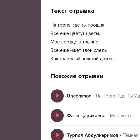
Текст отрывка
На тропе, где ты прошла,
Всё ещё цветут цветы.
Моё сердце в тишине
Всё ещё ищет твои следы.
Как холодный нежный дождь,
Похожие отрывки
Uncommon
-
На Тропе Где Ты У
Фати Царикаева
-
Мое лето
Турпал Абдулкеримов
-
Тёмная 