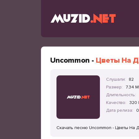
Uncommon -
Цветы На Д
Слушали:
82
Размер:
7.34 
Длительность:
Качество:
320 
Дата релиза:
0
Скачать песню Uncommon - Цветы На 