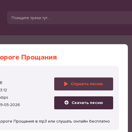
ороге Прощания
MB
Слушать песню
3:12
kbps
Скачать песню
9-05-2026
Дороге Прощания в mp3 или слушать онлайн бесплатно