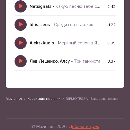
Netsignala
-
Какую песню тебе спеть
2:42
Idris, Leos
-
Среди гор высоких
1:22
Aleks-Audio
-
Мертвый сезон в Ялте
5:05
Лев Лещенко, Алсу
-
Три танкиста
3:37
Muzid.net
Казахские новинки
RIFMOTESSA - Заказать песню
© Muzid.net 2026.
Добавить трек