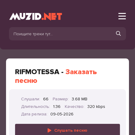
RIFMOTESSA -
Заказать
песню
Слушали:
66
Размер:
3.68 MB
Длительность:
1:36
Качество:
320 kbps
Дата релиза:
09-05-2026
Слушать песню