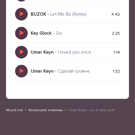
BUZOK
-
Let Me Be (Remix)
4:42
Key Glock
-
Go
2:25
Umar Keyn
-
I loved you once
1:14
Umar Keyn
-
Сделай громче
1:32
Muzid.net
Казахские новинки
Umar Keyn - Let it take over