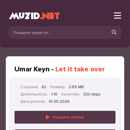
Umar Keyn -
Let it take over
Слушали:
82
Размер:
2.69 MB
Длительность:
1:10
Качество:
320 kbps
Дата релиза:
10-05-2026
Слушать песню