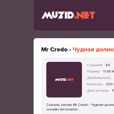
Mr Credo -
Чудная долина
Слушали:
84
Размер:
11.98 
Длительность:
Качество:
320 
Дата релиза:
1
Скачать песню Mr Credo - Чудная долина
онлайн бесплатно