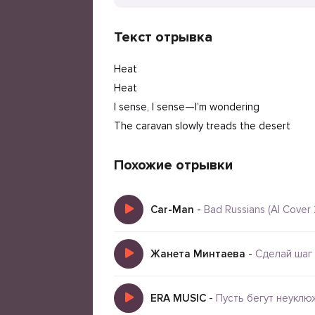
Текст отрывка
Heat
Heat
I sense, I sense—I’m wondering
The caravan slowly treads the desert
Похожие отрывки
Car-Man
-
Bad Russians (AI Cover 
Жанета Минтаева
-
Сделай шаг (
ERA MUSIC
-
Пусть бегут неуклю