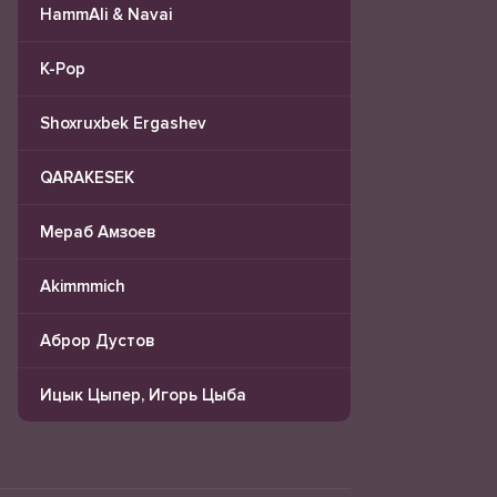
HammAli & Navai
K-Pop
Shoxruxbek Ergashev
QARAKESEK
Мераб Амзоев
Akimmmich
Аброр Дустов
Ицык Цыпер, Игорь Цыба