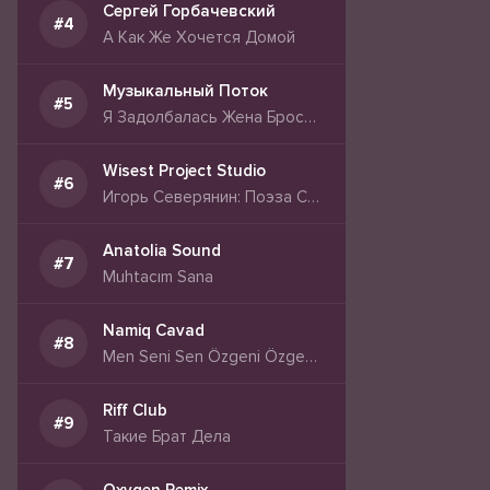
Сергей Горбачевский
А Как Же Хочется Домой
Музыкальный Поток
Я Задолбалась Жена Бросила Всё И Уехала
Wisest Project Studio
Игорь Северянин: Поэза Странностей Жизни
Anatolia Sound
Muhtacım Sana
Namiq Cavad
Men Seni Sen Özgeni Özgede Başqasını Sevir
Riff Club
Такие Брат Дела