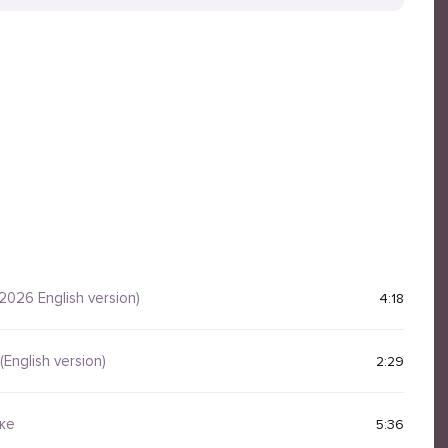
2026 English version)
4:18
English version)
2:29
же
5:36