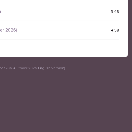
ы
3:48
er 2026)
4:58
долина (AI Cover 2026 English Version)