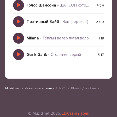
Голос Шансона
-
ШАНСОН который рвёт душу
4:34
Поэтичный Вайб
-
Вам (версия II)
3:00
Milana
-
Тёплый ветер путал волосы мои
1:18
Garik Garik
-
Столыпин серый
5:17
Muzid.net
Казахские новинки
NaTural Blues - Дикий ветер
© Muzid.net 2026.
Добавить трек