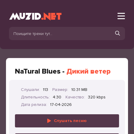
NaTural Blues -
Дикий ветер
Слушали:
113
Размер:
10.31 MB
Длительность:
4:30
Качество:
320 kbps
Дата релиза:
17-04-2026
Слушать песню