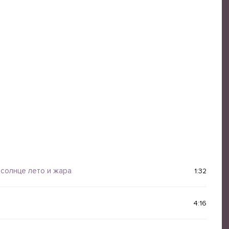
 солнце лето и жара
1:32
4:16