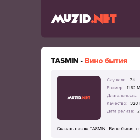
TASMIN -
Вино бытия
Слушали:
74
Размер:
11.82 
Длительность:
Качество:
320 
Дата релиза:
2
Скачать песню TASMIN - Вино бытия в 