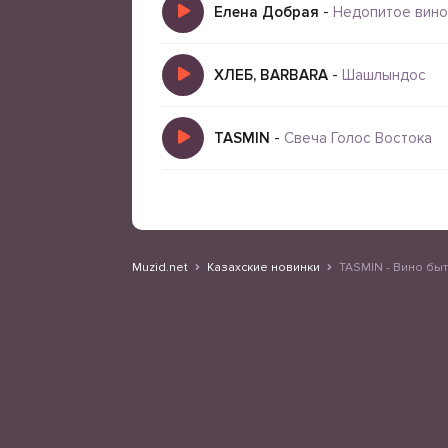
Елена Добрая
-
Недопитое вино
ХЛЕБ, BARBARA
-
Шашлындос
TASMIN
-
Свеча Голос Востока
Muzid.net
Казахские новинки
TASMIN - Вино бы