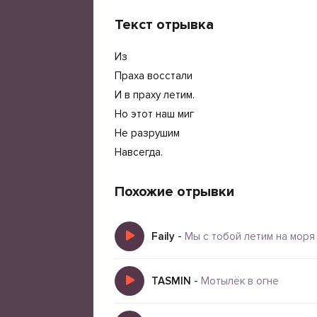
Текст отрывка
Из
Праха восстали
И в праху летим.
Но этот наш миг
Не разрушим
Навсегда.
Похожие отрывки
Faily
-
Мы с тобой летим на моря
TASMIN
-
Мотылёк в огне