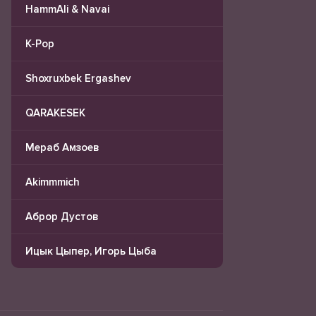
HammAli & Navai
K-Pop
Shoxruxbek Ergashev
QARAKESEK
Мераб Амзоев
Akimmmich
Аброр Дустов
Ицык Цыпер, Игорь Цыба