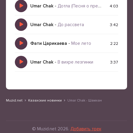
Umar Chak
-
Дотла (Песня о предательстве и любви)
4:03
Umar Chak
-
До рассвета
3:42
Фати Царикаева
-
Мое лето
2:22
Umar Chak
-
В вихре лезгинки
3:37
Muzid.net
Казахские новинки
Umar Chak - Шамхан
© Muzid.net 2026.
Добавить трек