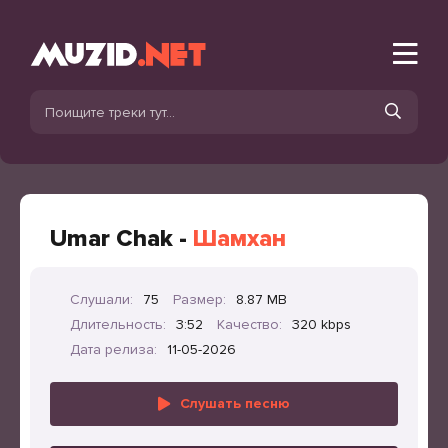
Umar Chak -
Шамхан
Слушали:
75
Размер:
8.87 MB
Длительность:
3:52
Качество:
320 kbps
Дата релиза:
11-05-2026
Слушать песню