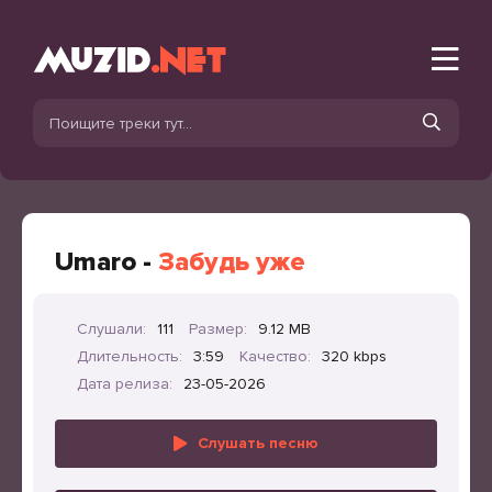
Umaro -
Забудь уже
Слушали:
111
Размер:
9.12 MB
Длительность:
3:59
Качество:
320 kbps
Дата релиза:
23-05-2026
Слушать песню