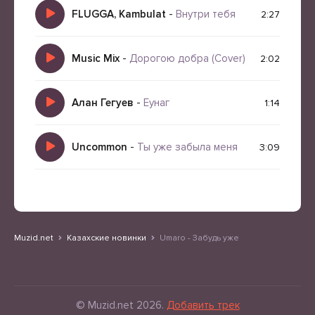
FLUGGA, Kambulat
-
Внутри тебя
2:27
Music Mix
-
Дорогою добра (Cover)
2:02
Алан Гегуев
-
Еунаг
1:14
Uncommon
-
Ты уже забыла меня
3:09
Muzid.net
Казахские новинки
Umaro - Забудь уже
© Muzid.net 2026.
Добавить трек