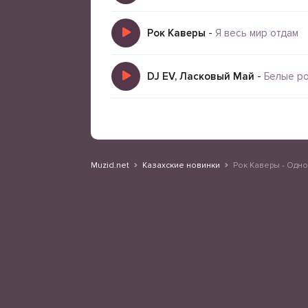
Рок Каверы
-
Я весь мир отдам
DJ EV, Ласковый Май
-
Белые ро
Muzid.net
Казахские новинки
Рок Каверы - Одн