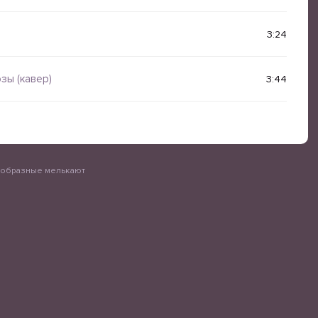
3:24
зы (кавер)
3:44
ообразные мелькают