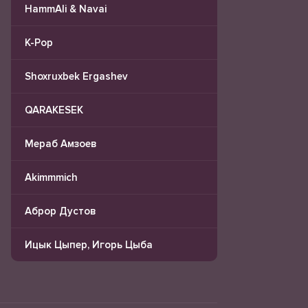
HammAli & Navai
K-Pop
Shoxruxbek Ergashev
QARAKESEK
Мераб Амзоев
Akimmmich
Аброр Дустов
Ицык Цыпер, Игорь Цыба