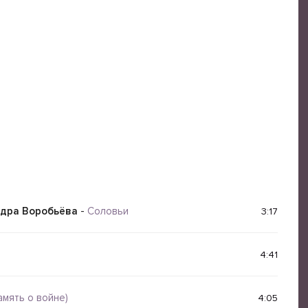
ндра Воробьёва
-
Соловьи
3:17
4:41
амять о войне)
4:05