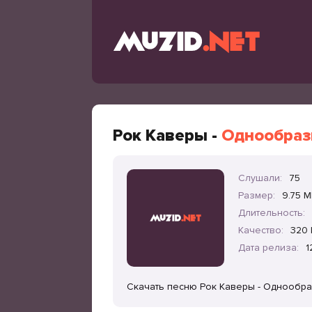
Рок Каверы -
Однообраз
Слушали:
75
Размер:
9.75 
Длительность:
Качество:
320 
Дата релиза:
1
Скачать песню Рок Каверы - Однообра