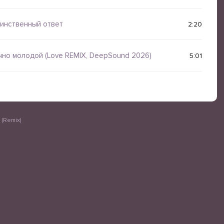
инственный ответ
2:20
чно молодой (Love REMIX, DeepSound 2026)
5:01
(Remix)