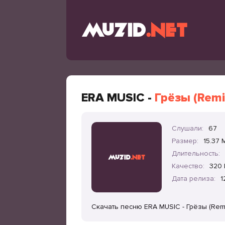
ERA MUSIC -
Грёзы (Remi
Слушали:
67
Размер:
15.37 
Длительность:
Качество:
320 
Дата релиза:
1
Скачать песню ERA MUSIC - Грёзы (Rem