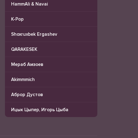
HammAli & Navai
K-Pop
Shoxruxbek Ergashev
QARAKESEK
Мераб Амзоев
Akimmmich
Аброр Дустов
Ицык Цыпер, Игорь Цыба