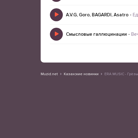
A.V.G, Goro, BAGARDI, Asatro
-
Ед
Смысловые галлюцинации
-
Ве
Muzid.net
Казахские новинки
ERA MUSIC - Грёзы 