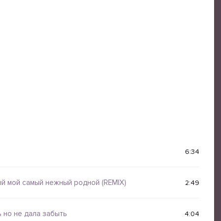
6:34
й мой самый нежный родной (REMIX)
2:49
 но не дала забыть
4:04