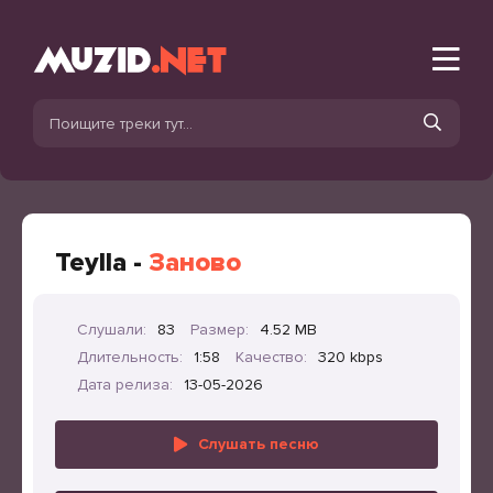
Teylla -
Заново
Слушали:
83
Размер:
4.52 MB
Длительность:
1:58
Качество:
320 kbps
Дата релиза:
13-05-2026
Слушать песню