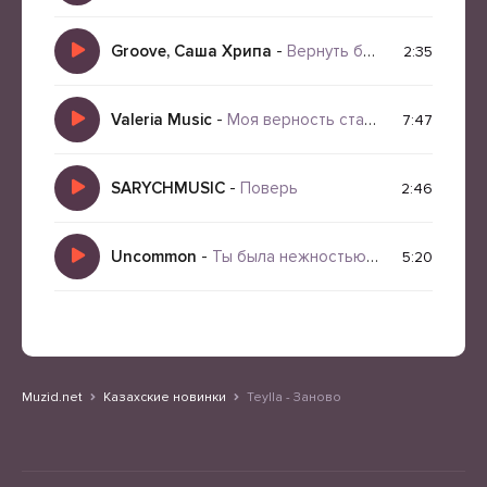
Groove, Саша Хрипа
-
Вернуть бы время
2:35
Valeria Music
-
Моя верность стала моим наказанием
7:47
SARYCHMUSIC
-
Поверь
2:46
Uncommon
-
Ты была нежностью которая стала шрамом
5:20
Muzid.net
Казахские новинки
Teylla - Заново