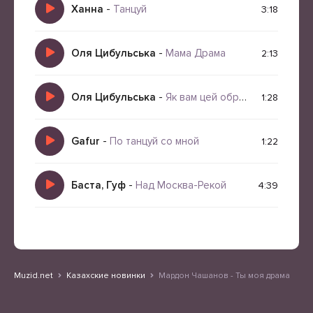
Ханна
-
Танцуй
3:18
Оля Цибульська
-
Мама Драма
2:13
Оля Цибульська
-
Як вам цей образ від
1:28
Gafur
-
По танцуй со мной
1:22
Баста, Гуф
-
Над Москва-Рекой
4:39
Muzid.net
Казахские новинки
Мардон Чашанов - Ты моя драма