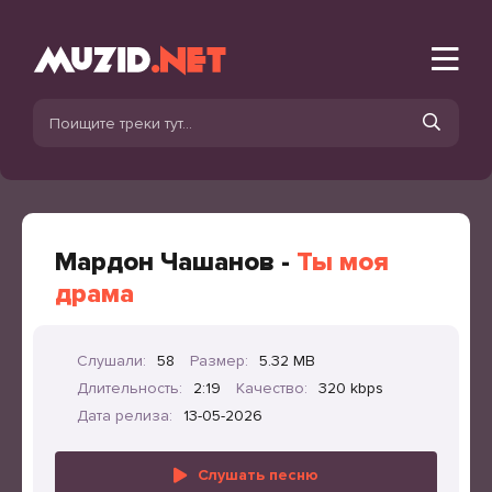
Мардон Чашанов -
Ты моя
драма
Слушали:
58
Размер:
5.32 MB
Длительность:
2:19
Качество:
320 kbps
Дата релиза:
13-05-2026
Слушать песню