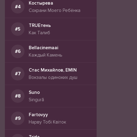
Костырева
Сохрани Моего Ребёнка
TRUEтень
Как Талиб
Bellacinemaai
Каждый Камень
Стас Михайлов, EMIN
Вокзалы одиноких душ
Suno
Singură
Fartovyy
Нарву Тобі Квіток