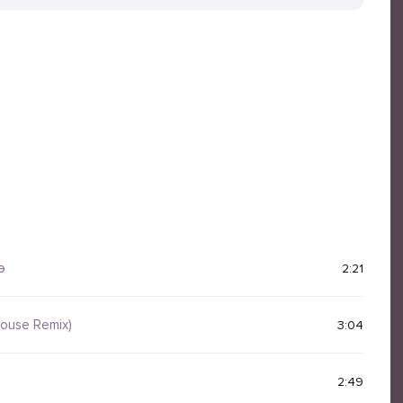
э
2:21
House Remix)
3:04
2:49