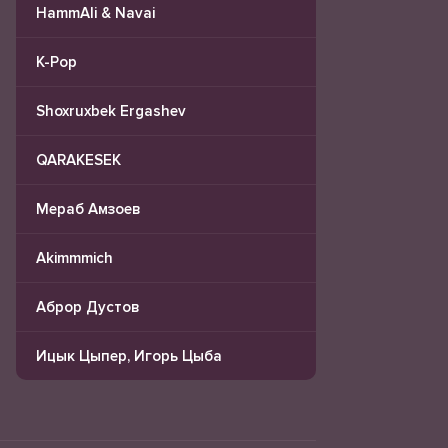
HammAli & Navai
K-Pop
Shoxruxbek Ergashev
QARAKESEK
Мераб Амзоев
Akimmmich
Аброр Дустов
Ицык Цыпер, Игорь Цыба