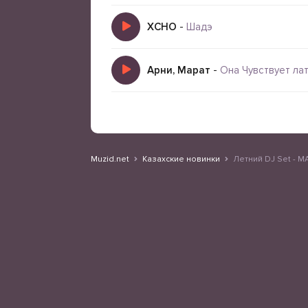
XCHO
-
Шадэ
Арни, Марат
-
Она Чувствует ла
Muzid.net
Казахские новинки
Летний DJ Set - 