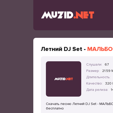
Летний DJ Set -
МАЛЬБО
Слушали:
67
Размер:
21.59 
Длительность:
Качество:
320 
Дата релиза:
1
Скачать песню Летний DJ Set - МАЛЬБ
бесплатно