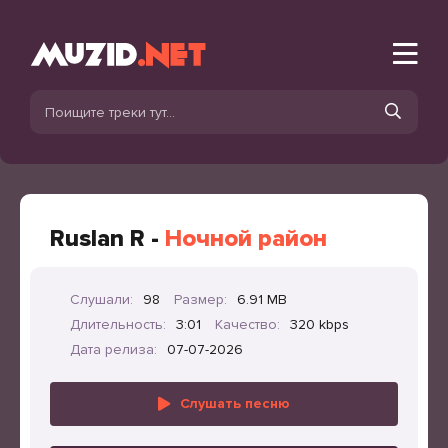
Ruslan R -
Ночной район
Слушали:
98
Размер:
6.91 MB
Длительность:
3:01
Качество:
320 kbps
Дата релиза:
07-07-2026
Слушать песню