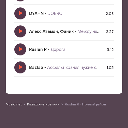
DYAHN
-
DOBRO
2:08
Алекс Атаман, Финик
-
Между нами
2:27
Ruslan R
-
Дорога
3:12
Bazlab
-
Асфальт хранил чужие сны
1:05
Muzid.net
Казахские новинки
Ruslan R - Ночной район