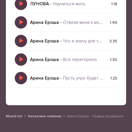
ЛУНОВА
-
Научиться жить
1:18
Арина Ероша
-
Отвези меня к морю
1:49
Арина Ероша
-
Что я значу для тебя
3:35
Арина Ероша
-
Всё перегорело
1:30
Арина Ероша
-
Пусть утро будет добрым
1:25
Muzid.net
Казахские новинки
Арина Ероша - Сердце раздавали