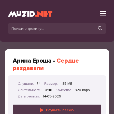
Арина Ероша -
Сердце
раздавали
Слушали:
74
Размер:
1.85 MB
Длительность:
0:48
Качество:
320 kbps
Дата релиза:
14-05-2026
Слушать песню