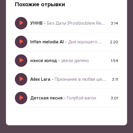
Похожие отрывки
УННВ
-
Без Даты (Proddoublew Remix)
3:14
InYan melodia AI
-
Дня хорошего желаю
2:20
нэнси холод
-
увези далеко
1:54
Ailex Lara
-
Признание в любви шёпот
3:11
Детская песня
-
Голубой вагон
3:01