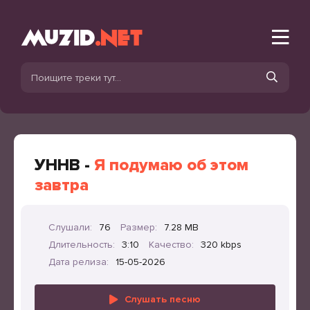
УННВ -
Я подумаю об этом
завтра
Слушали:
76
Размер:
7.28 MB
Длительность:
3:10
Качество:
320 kbps
Дата релиза:
15-05-2026
Слушать песню