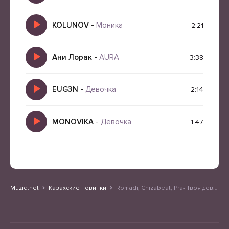
KOLUNOV
-
Моника
2:21
Ани Лорак
-
AURA
3:38
EUG3N
-
Девочка
2:14
MONOVIKA
-
Девочка
1:47
Muzid.net
Казахские новинки
Romadi, Chizabeat, Pra- Твоя девочка