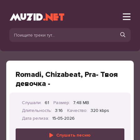
Romadi, Chizabeat, Pra- Твоя
девочка -
Слушали:
61
Размер:
7.48 MB
Длительность:
3:16
Качество:
320 kbps
Дата релиза:
15-05-2026
Слушать песню