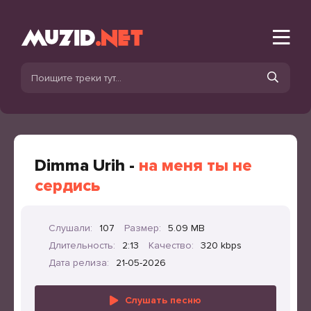
Dimma Urih -
на меня ты не
сердись
Слушали:
107
Размер:
5.09 MB
Длительность:
2:13
Качество:
320 kbps
Дата релиза:
21-05-2026
Слушать песню