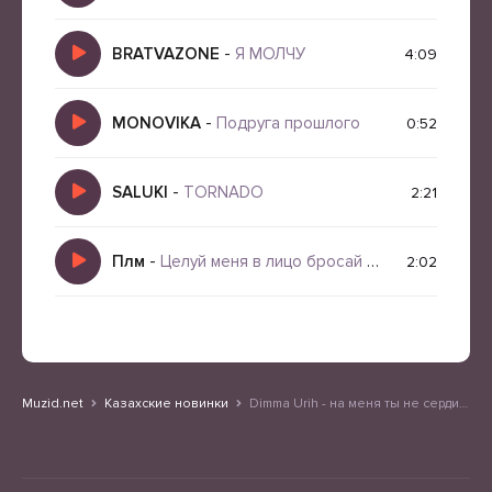
BRATVAZONE
-
Я МОЛЧУ
4:09
MONOVIKA
-
Подруга прошлого
0:52
SALUKI
-
TORNADO
2:21
Плм
-
Целуй меня в лицо бросай меня на зло
2:02
Muzid.net
Казахские новинки
Dimma Urih - на меня ты не сердись