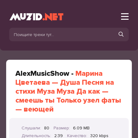
AlexMusicShow -
Марина
Цветаева — Душа Песня на
стихи Муза Муза Да как —
смеешь ты Только узел фаты
— веющей
Слушали:
80
Размер:
6.09 MB
Длительность:
2:39
Качество:
320 kbps