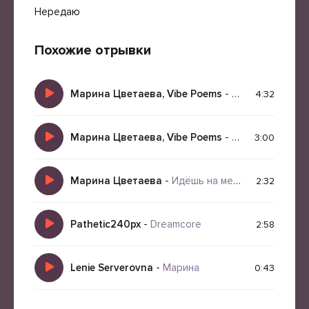
Нередаю
Похожие отрывки
Марина Цветаева, Vibe Poems
-
Монолог
4:32
Марина Цветаева, Vibe Poems
-
Родина
3:00
Марина Цветаева
-
Идёшь на меня похожий
2:32
Pathetic240px
-
Dreamcore
2:58
Lenie Serverovna
-
Марина
0:43