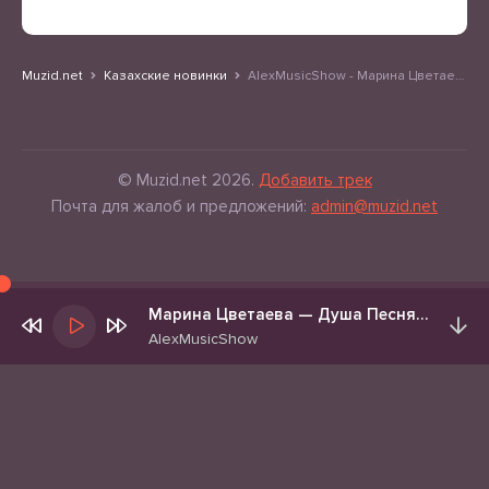
Muzid.net
Казахские новинки
AlexMusicShow - Марина Цветаева — Душа Песня на стихи Муза Муза Да как — смеешь ты Только узел фаты — веющей
© Muzid.net 2026.
Добавить трек
Почта для жалоб и предложений:
admin@muzid.net
Марина Цветаева — Душа Песня на стихи Муза Муза Да как — смеешь ты Только узел фаты — веющей
AlexMusicShow