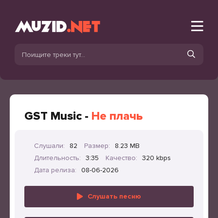
GST Music -
Не плачь
Слушали:
82
Размер:
8.23 MB
Длительность:
3:35
Качество:
320 kbps
Дата релиза:
08-06-2026
Слушать песню