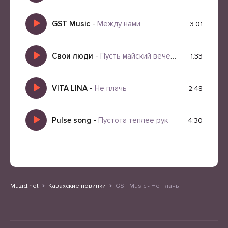
GST Music
-
Между нами
3:01
Свои люди
-
Пусть майский вечер развеет все следы
1:33
VITA LINA
-
Не плачь
2:48
Pulse song
-
Пустота теплее рук
4:30
Muzid.net
Казахские новинки
GST Music - Не плачь