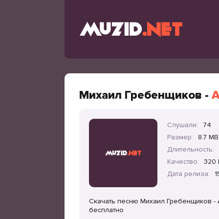
Михаил Гребенщиков -
А
Слушали:
74
Размер:
8.7 MB
Длительность:
Качество:
320 
Дата релиза:
1
Скачать песню Михаил Гребенщиков - 
бесплатно