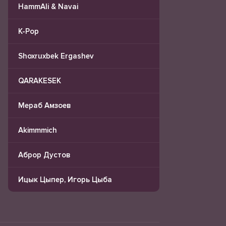
HammAli & Navai
K-Pop
Shoxruxbek Ergashev
QARAKESEK
Мераб Амзоев
Akimmmich
Аброр Дустов
Ицык Цыпер, Игорь Цыба