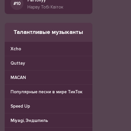
Fartovyy
Нарву Тобі Квіток
Талантливые музыканты
Xcho
Quttay
MACAN
Популярные песни в мире ТикТок
Speed Up
Miyagi, Эндшпиль