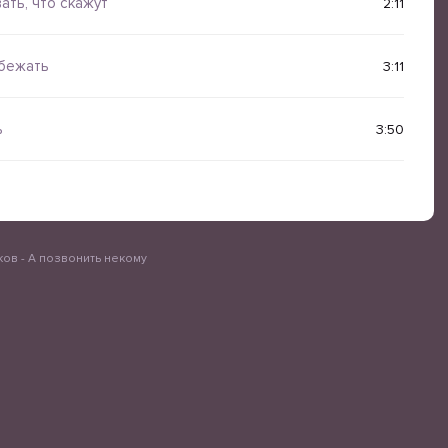
ать, что скажут
2:11
убежать
3:11
ь
3:50
ов - А позвонить некому