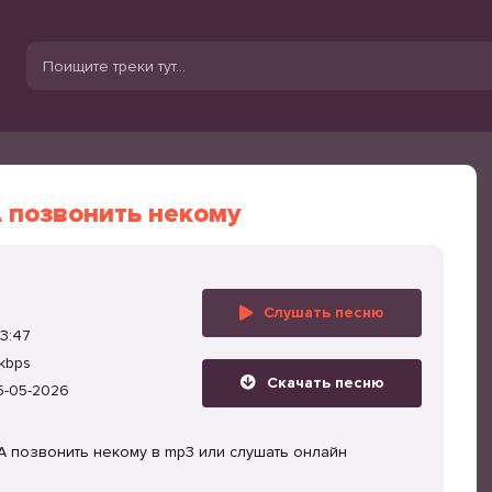
 позвонить некому
Слушать песню
3:47
kbps
Скачать песню
5-05-2026
А позвонить некому в mp3 или слушать онлайн