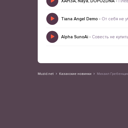
ХАНЗА, Naya, DOPOZDNA
-
Плев
Tiana Angel Demo
-
От себя не 
Alpha SunoAi
-
Совесть не купит
Muzid.net
Казахские новинки
Михаил Гребенщик