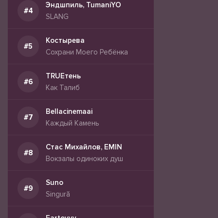
Эндшпиль, TumaniYO
SLANG
Костырева
Сохрани Моего Ребёнка
TRUEтень
Как Талиб
Bellacinemaai
Каждый Камень
Стас Михайлов, EMIN
Вокзалы одиноких душ
Suno
Singură