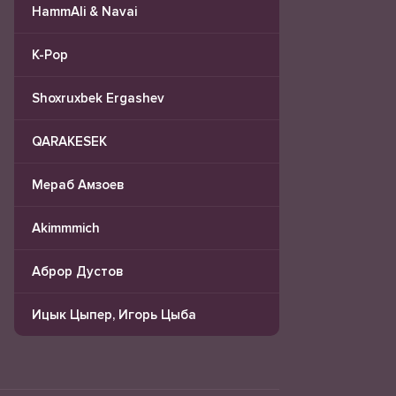
HammAli & Navai
K-Pop
Shoxruxbek Ergashev
QARAKESEK
Мераб Амзоев
Akimmmich
Аброр Дустов
Ицык Цыпер, Игорь Цыба