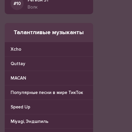
Регион 31
Волк
Талантливые музыканты
Xcho
Quttay
MACAN
Популярные песни в мире ТикТок
Speed Up
Miyagi, Эндшпиль