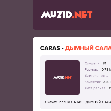
CARAS -
ДЫМНЫЙ САЛАМ
Слушали:
81
Размер:
10.78 
Длительность:
Качество:
320 
Дата релиза:
1
Скачать песню CARAS - ДЫМНЫЙ САЛАМ 