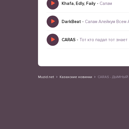
Khafa, Edly, Faily
-
Салам
DarkBeat
-
Салам Алейкум Всем 
CARAS
-
Тот кто падал тот знает
Muzid.net
Казахские новинки
CARAS - ДЫМНЫЙ С