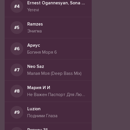
Ernest Ogannesyan, Sona Kurkdjian
Yerevi
Ramzes
Энигма
Ариус
Богиня Моря 6
Neo Saz
Малая Моя (Deep Bass Mix)
Мария И И
Не Важен Паспорт Для Любви
Luzion
Подними Глаза