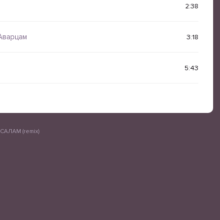
2:38
Аварцам
3:18
5:43
АЛАМ (remix)