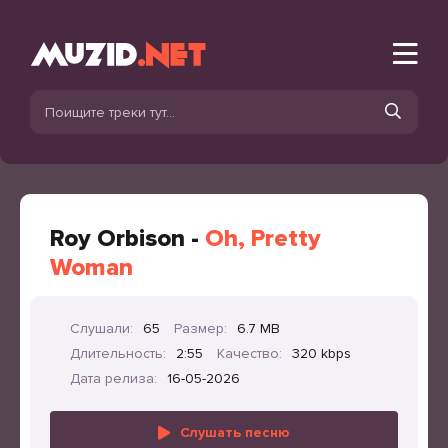
Roy Orbison -
Oh, Pretty
Woman
Слушали:
65
Размер:
6.7 MB
Длительность:
2:55
Качество:
320 kbps
Дата релиза:
16-05-2026
Слушать песню