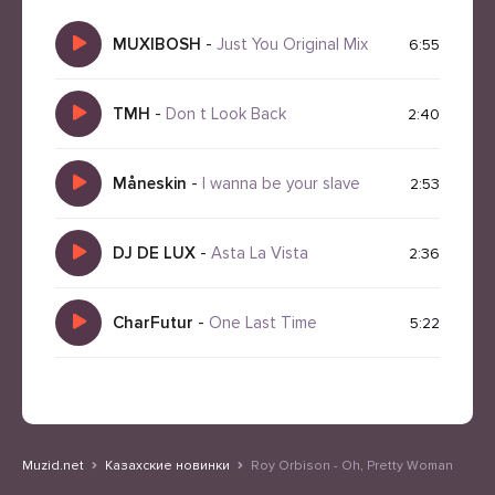
MUXIBOSH
-
Just You Original Mix
6:55
TMH
-
Don t Look Back
2:40
Måneskin
-
I wanna be your slave
2:53
DJ DE LUX
-
Asta La Vista
2:36
CharFutur
-
One Last Time
5:22
Muzid.net
Казахские новинки
Roy Orbison - Oh, Pretty Woman