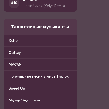
A Studio
Нелюбимая (Xelyn Remix)
Талантливые музыканты
Xcho
Quttay
MACAN
Популярные песни в мире ТикТок
Speed Up
Miyagi, Эндшпиль