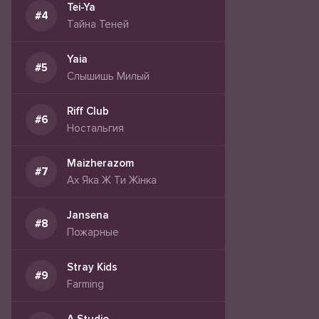
Tei-Ya
Тайна Теней
Yaia
Слышишь Милый
Riff Club
Ностальгия
Maizherazom
Ах Яка Ж Ти Жінка
Jansena
Пожарные
Stray Kids
Farming