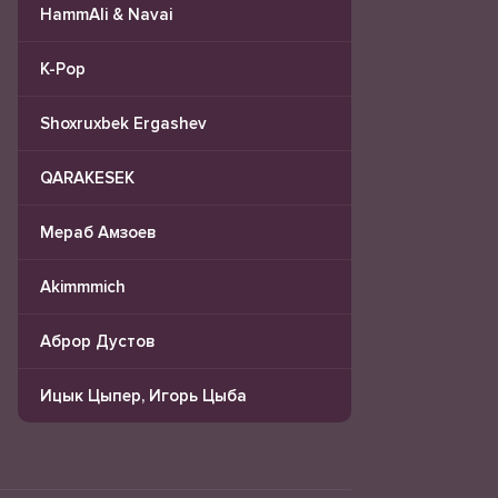
HammAli & Navai
K-Pop
Shoxruxbek Ergashev
QARAKESEK
Мераб Амзоев
Akimmmich
Аброр Дустов
Ицык Цыпер, Игорь Цыба