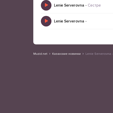
Lenie Serverovna
-
Сестре
Lenie Serverovna
-
Muzid.net
Казахские новинки
Lenie Serverovna 