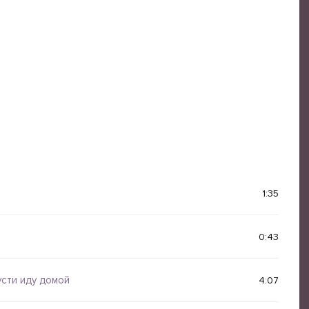
1:35
0:43
усти иду домой
4:07