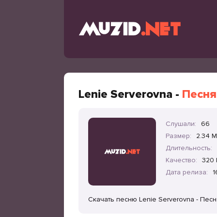
Lenie Serverovna -
Песня
Слушали:
66
Размер:
2.34 
Длительность:
Качество:
320 
Дата релиза:
1
Скачать песню Lenie Serverovna - Пес