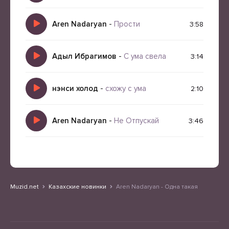
Aren Nadaryan
-
Прости
3:58
Адыл Ибрагимов
-
С ума свела
3:14
нэнси холод
-
схожу с ума
2:10
Aren Nadaryan
-
Не Отпускай
3:46
Muzid.net
Казахские новинки
Aren Nadaryan - Одна такая