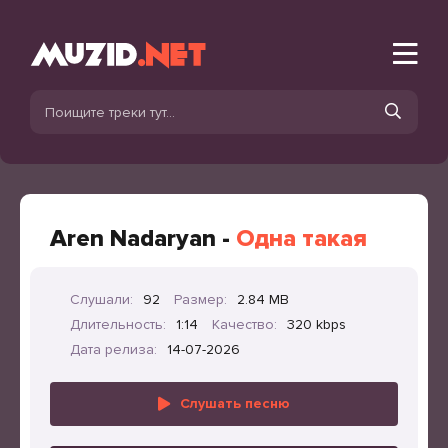
Aren Nadaryan -
Одна такая
Слушали:
92
Размер:
2.84 MB
Длительность:
1:14
Качество:
320 kbps
Дата релиза:
14-07-2026
Слушать песню