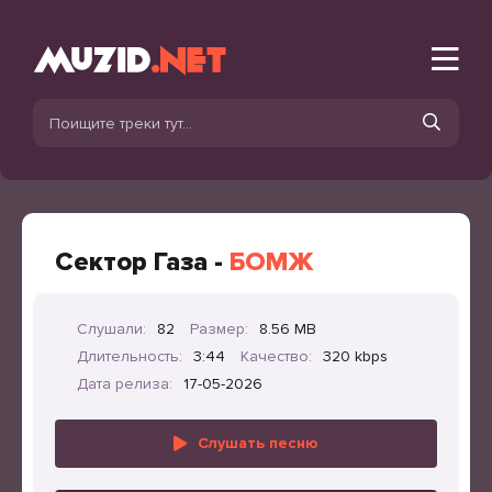
Сектор Газа -
БОМЖ
Слушали:
82
Размер:
8.56 MB
Длительность:
3:44
Качество:
320 kbps
Дата релиза:
17-05-2026
Слушать песню