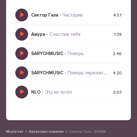
Сектор Газа
-
Частушки
4:57
Амура
-
Счастлив тебя
1:39
SARYCHMUSIC
-
Поверь
2:46
SARYCHMUSIC
-
Поверь перезалив
4:20
NLO
-
Эту не хотел
2:03
Muzid.net
Казахские новинки
Сектор Газа - БОМЖ