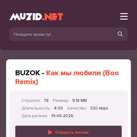
BUZOK -
Как мы любили (Boo
Remix)
Слушали:
78
Размер:
9.18 MB
Длительность:
4:00
Качество:
320 kbps
Дата релиза:
19-05-2026
Слушать песню