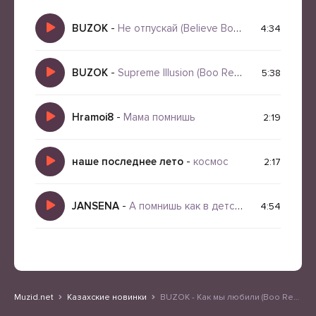
BUZOK
-
Не отпускай (Believe Boo 2026 Remix)
4:34
BUZOK
-
Supreme Illusion (Boo Remix 2026)
5:38
Hramoi8
-
Мама помнишь
2:19
наше последнее лето
-
космос
2:17
JANSENA
-
А помнишь как в детстве батя
4:54
Muzid.net
Казахские новинки
BUZOK - Как мы любили (Boo Remix)