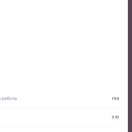
я работы
1:59
3:10