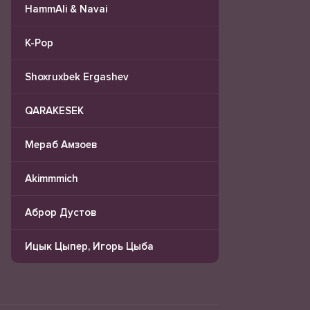
HammAli & Navai
K-Pop
Shoxruxbek Ergashev
QARAKESEK
Мераб Амзоев
Akimmmich
Аброр Дустов
Ицык Цыпер, Игорь Цыба