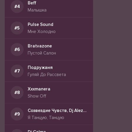
Beff
Малышка
Pulse Sound
Мне Холодно
Bratvazone
Пустой Салон
Подружаня
Гуляй До Рассвета
Xxxmanera
Show Off
Созвездие Чувств, Dj Alezha
Я Танцую, Танцую