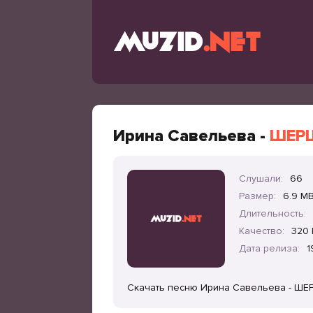
Ирина Савельева -
ШЕР
Слушали:
66
Размер:
6.9 M
Длительность:
Качество:
320 
Дата релиза:
1
Скачать песню Ирина Савельева - ШЕ