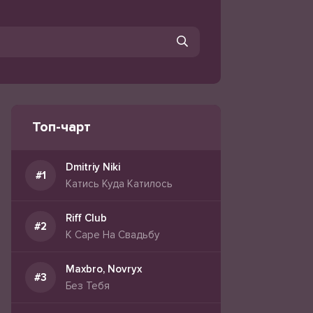
Топ-чарт
Dmitriy Niki
Катись Куда Катилось
Riff Club
К Саре На Свадьбу
Maxbro, Novryx
Без Тебя