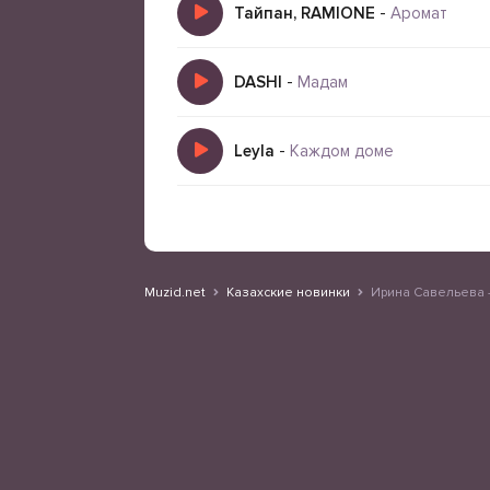
Тайпан, RAMIONE
-
Аромат
DASHI
-
Мадам
Leyla
-
Каждом доме
Muzid.net
Казахские новинки
Ирина Савельева