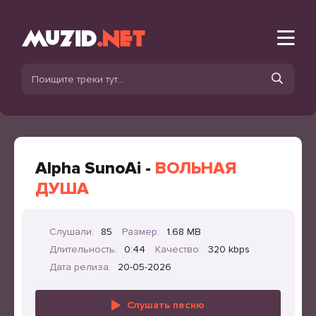
Alpha SunoAi -
ВОЛЬНАЯ
ДУША
Слушали:
85
Размер:
1.68 MB
Длительность:
0:44
Качество:
320 kbps
Дата релиза:
20-05-2026
Слушать песню