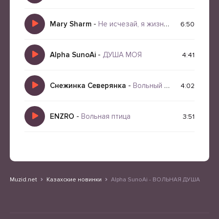
Mary Sharm
-
Не исчезай, я жизнь прожил бы ради одной минуты
6:50
Alpha SunoAi
-
ДУША МОЯ
4:41
Снежинка Северянка
-
Вольный Дух
4:02
ENZRO
-
Вольная птица
3:51
Muzid.net
Казахские новинки
Alpha SunoAi - ВОЛЬНАЯ ДУША