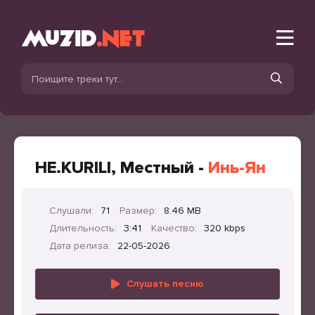
НЕ.KURILI, Местный -
Инь-Ян
Слушали:
71
Размер:
8.46 MB
Длительность:
3:41
Качество:
320 kbps
Дата релиза:
22-05-2026
Слушать песню