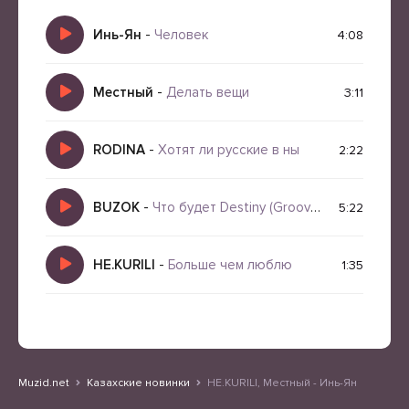
Инь-Ян
-
Человек
4:08
Местный
-
Делать вещи
3:11
RODINA
-
Хотят ли русские в ны
2:22
BUZOK
-
Что будет Destiny (Groove BooRemix 2026)
5:22
HE.KURILI
-
Больше чем люблю
1:35
Muzid.net
Казахские новинки
НЕ.KURILI, Местный - Инь-Ян