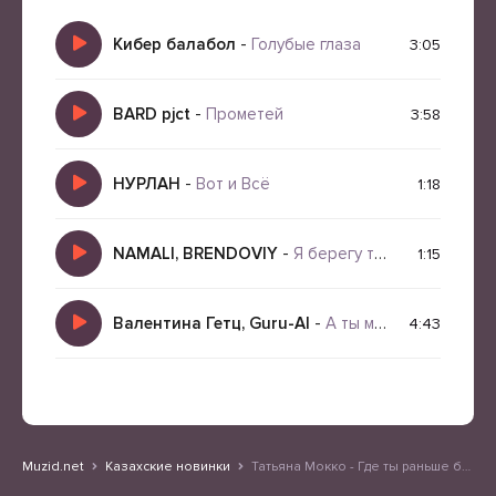
Кибер балабол
-
Голубые глаза
3:05
BARD pjct
-
Прометей
3:58
НУРЛАН
-
Вот и Всё
1:18
NAMALI, BRENDOVIY
-
Я берегу тебя 2.0
1:15
Валентина Гетц, Guru-AI
-
А ты меня просто люби
4:43
Muzid.net
Казахские новинки
Татьяна Мокко - Где ты раньше был