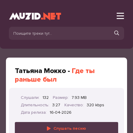
Татьяна Мокко -
Где ты
раньше был
Слушали:
132
Размер:
7.93 MB
Длительность:
3:27
Качество:
320 kbps
Дата релиза:
16-04-2026
Слушать песню