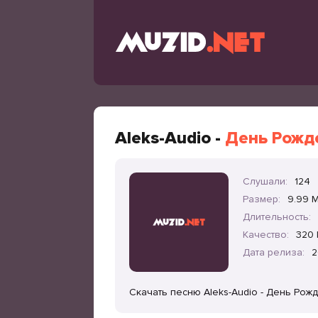
Aleks-Audio -
День Рожде
Слушали:
124
Размер:
9.99 
Длительность:
Качество:
320 
Дата релиза:
2
Скачать песню Aleks-Audio - День Рож