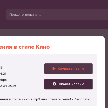
ния в стиле Кино
MB
Слушать песню
4:21
kbps
Скачать песню
0-04-2026
дения в стиле Кино в mp3 или слушать онлайн бесплатно