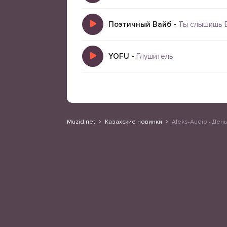
Поэтичный Вайб
-
Ты слышишь 
YOFU
-
Глушитель
Muzid.net
Казахские новинки
Aleks-Audio - Ден