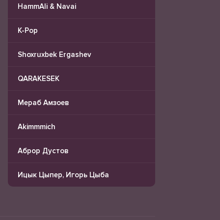
HammAli & Navai
K-Pop
Shoxruxbek Ergashev
QARAKESEK
Мераб Амзоев
Akimmmich
Аброр Дустов
Ицык Цыпер, Игорь Цыба