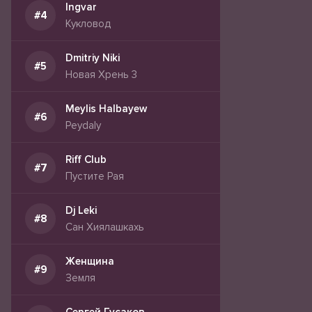
Ingvar
Кукловод
Dmitriy Niki
Новая Хрень 3
Meylis Halbayew
Peydaly
Riff Club
Пустите Рая
Dj Leki
Сан Хиялашкахь
Женщина
Земля