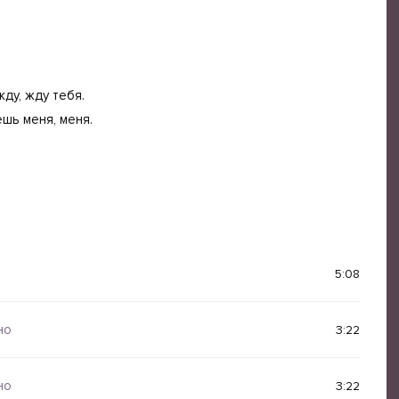
ду, жду тебя.
ешь меня, меня.
5:08
но
3:22
но
3:22