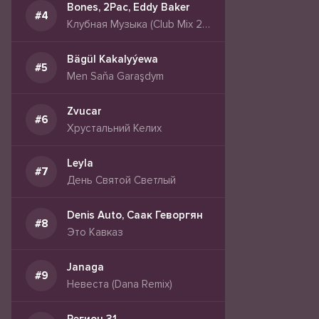
Bones, 2Pac, Eddy Baker
Клубная Музыка (Club Mix 2026)
Bägül Kakalyýewa
Men Saňa Garaşdym
Zvucar
Хрустальний Келих
Leyla
День Святой Светлый
Denis Auto, Саак Геворгян
Это Кавказ
Janaga
Невеста (Dana Remix)