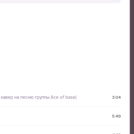
I кавер на песню группы Ace of base)
3:04
5:49