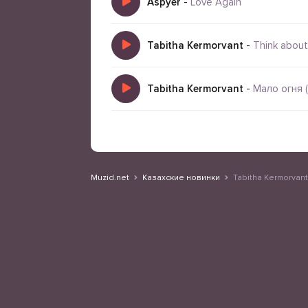
Aspyer
-
Love Again
Tabitha Kermorvant
-
Think about
Tabitha Kermorvant
-
Мало огня (
Muzid.net
Казахские новинки
Tabitha Kermorvant 