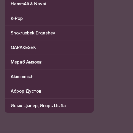
HammAli & Navai
K-Pop
Shoxruxbek Ergashev
QARAKESEK
Мераб Амзоев
Akimmmich
Аброр Дустов
Ицык Цыпер, Игорь Цыба