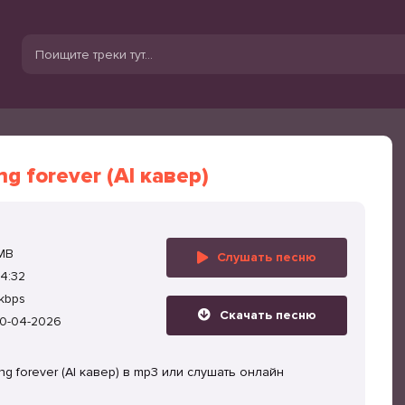
ng forever (AI кавер)
 MB
Слушать песню
4:32
kbps
Скачать песню
0-04-2026
ng forever (AI кавер) в mp3 или слушать онлайн