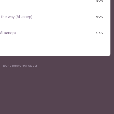
3:23
 the way (AI кавер)
4:25
AI кавер)
4:45
- Young forever (AI кавер)