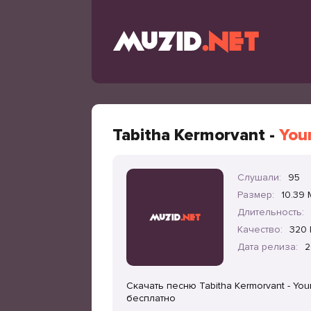
Tabitha Kermorvant -
You
Слушали:
95
Размер:
10.39
Длительность:
Качество:
320 
Дата релиза:
2
Скачать песню Tabitha Kermorvant - You
бесплатно