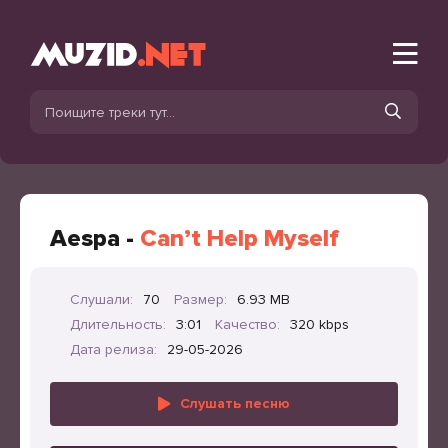
Aespa -
Can’t Help Myself
Слушали:
70
Размер:
6.93 MB
Длительность:
3:01
Качество:
320 kbps
Дата релиза:
29-05-2026
Слушать песню