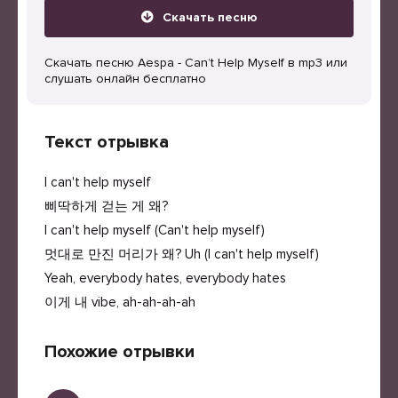
Скачать песню
Скачать песню Aespa - Can’t Help Myself в mp3 или
слушать онлайн бесплатно
Текст отрывка
I can't help myself
삐딱하게 걷는 게 왜?
I can't help myself (Can't help myself)
멋대로 만진 머리가 왜? Uh (I can't help myself)
Yeah, everybody hates, everybody hates
이게 내 vibe, ah-ah-ah-ah
Похожие отрывки