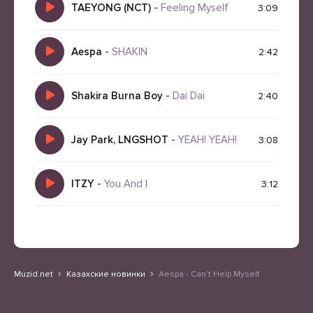
TAEYONG (NCT)
-
Feeling Myself
3:09
Aespa
-
SHAKIN
2:42
Shakira Burna Boy
-
Dai Dai
2:40
Jay Park, LNGSHOT
-
YEAH! YEAH!
3:08
ITZY
-
You And I
3:12
Muzid.net
Казахские новинки
Aespa - Can’t Help Myself