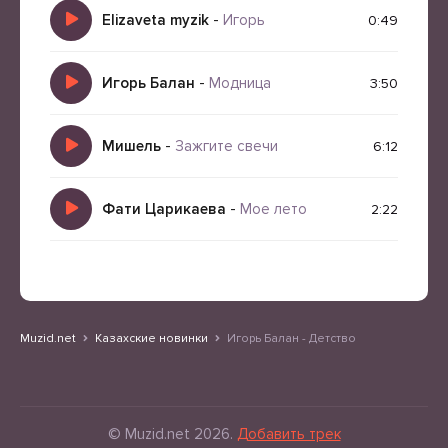
Elizaveta myzik
-
Игорь
0:49
Игорь Балан
-
Модница
3:50
Мишель
-
Зажгите свечи
6:12
Фати Царикаева
-
Мое лето
2:22
Muzid.net
Казахские новинки
Игорь Балан - Детство
© Muzid.net 2026.
Добавить трек