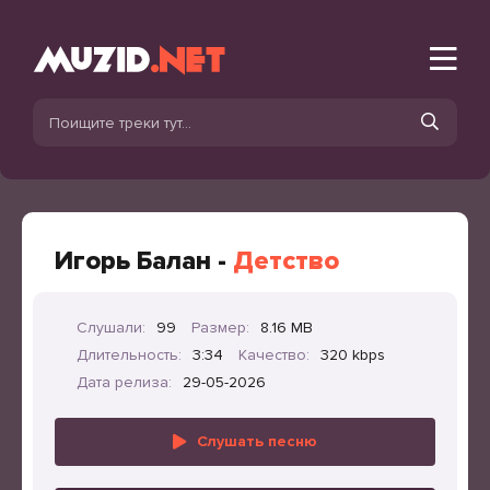
Игорь Балан -
Детство
Слушали:
99
Размер:
8.16 MB
Длительность:
3:34
Качество:
320 kbps
Дата релиза:
29-05-2026
Слушать песню