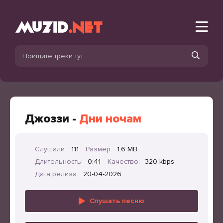
Джоззи -
Дни ночам
Слушали:
111
Размер:
1.6 MB
Длительность:
0:41
Качество:
320 kbps
Дата релиза:
20-04-2026
Слушать песню