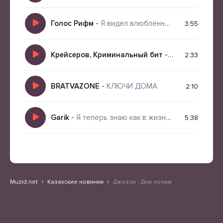
Голос Рифм
-
Я видел влюблённых женщин
3:55
Крейсеров, Криминальный бит
-
Мои дни
2:33
BRATVAZONE
-
КЛЮЧИ ДОМА
2:10
Garik
-
Я теперь знаю как в жизни бывает
5:38
Muzid.net
Казахские новинки
Джоззи - Дни ночам