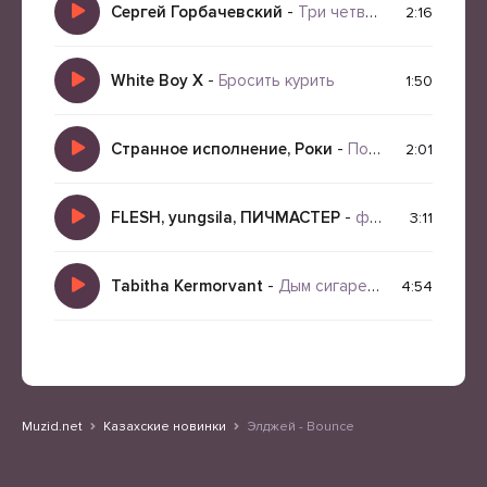
Сергей Горбачевский
-
Три четверти в четыре утра
2:16
White Boy X
-
Бросить курить
1:50
Странное исполнение, Роки
-
Посуда
2:01
FLESH, yungsila, ПИЧМАСТЕР
-
фотомодели нечего скрывать
3:11
Tabitha Kermorvant
-
Дым сигарет с ментолом (AI кавер)
4:54
Muzid.net
Казахские новинки
Элджей - Bounce