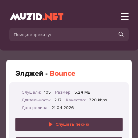
Элджей -
Bounce
Слушали:
105
Размер:
5.24 MB
Длительность:
2:17
Качество:
320 kbps
Дата релиза:
21-04-2026
Слушать песню