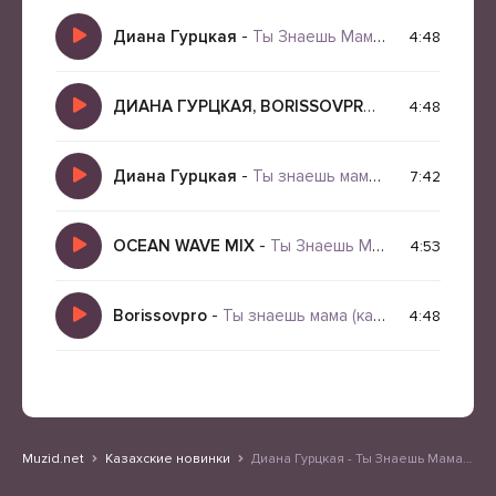
Диана Гурцкая
-
Ты Знаешь Мама (BORISSOVPRO Кавер 2026)
4:48
ДИАНА ГУРЦКАЯ, BORISSOVPRO
-
Ты знаешь ма
4:48
Диана Гурцкая
-
Ты знаешь мама (Elyxo Remix)
7:42
OCEAN WAVE MIX
-
Ты Знаешь Мама
4:53
Borissovpro
-
Ты знаешь мама (кавер)
4:48
Muzid.net
Казахские новинки
Диана Гурцкая - Ты Знаешь Мама (deep house atmospheric remix)