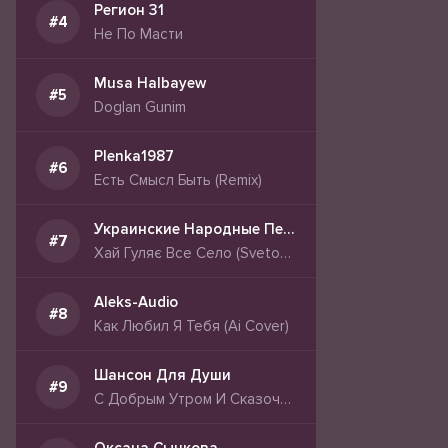
Регион 31
Не По Масти
Musa Halbayew
Doglan Gunim
Plenka1987
Есть Смысл Быть (Remix)
Украинские Народные Песни
Хай Гуляє Все Село (Svetogor Aggressive Big Beat Remix)
Aleks-Audio
Как Любил Я Тебя (Ai Cover)
Шансон Для Души
С Добрым Утром И Сказочным Днем