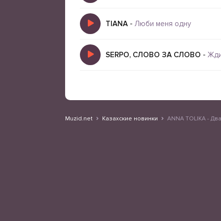
TIANA
-
Люби меня одну
SERPO, СЛОВО ЗА СЛОВО
-
Жди
Muzid.net
Казахские новинки
ANNA TOLIKA - Дв