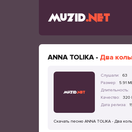
ANNA TOLIKA -
Два коль
Слушали:
63
Размер:
5.91 M
Длительность:
Качество:
320 
Дата релиза:
1
Скачать песню ANNA TOLIKA - Два кол