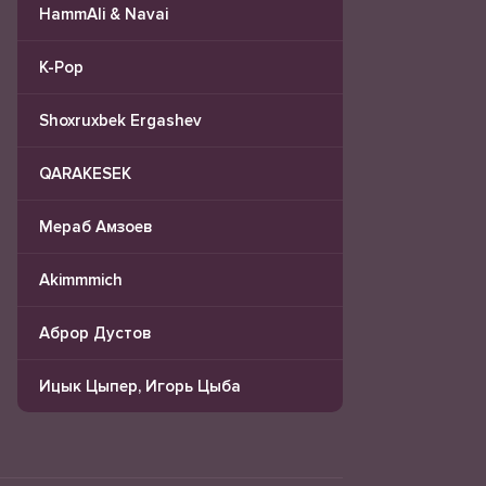
HammAli & Navai
K-Pop
Shoxruxbek Ergashev
QARAKESEK
Мераб Амзоев
Akimmmich
Аброр Дустов
Ицык Цыпер, Игорь Цыба