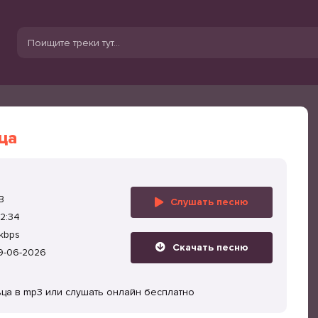
ца
B
Слушать песню
2:34
kbps
Скачать песню
9-06-2026
ьца в mp3 или слушать онлайн бесплатно