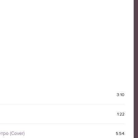
3:10
1:22
тро (Cover)
5:54